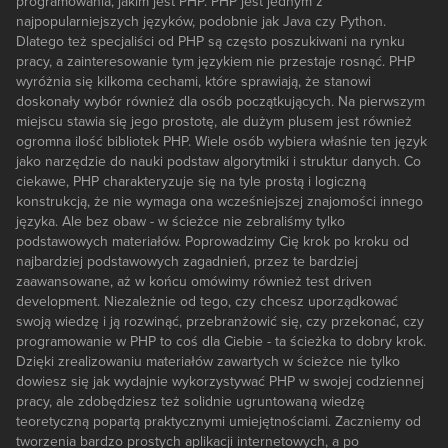
programowania, jakim jest PHP. PHP jest jednym z
najpopularniejszych języków, podobnie jak Java czy Python.
Dlatego też specjaliści od PHP są często poszukiwani na rynku
pracy, a zainteresowanie tym językiem nie przestaje rosnąć. PHP
wyróżnia się kilkoma cechami, które sprawiają, że stanowi
doskonały wybór również dla osób początkujących. Na pierwszym
miejscu stawia się jego prostotę, ale dużym plusem jest również
ogromna ilość bibliotek PHP. Wiele osób wybiera właśnie ten język
jako narzędzie do nauki podstaw algorytmiki i struktur danych. Co
ciekawe, PHP charakteryzuje się na tyle prostą i logiczną
konstrukcją, że nie wymaga ona wcześniejszej znajomości innego
języka. Ale bez obaw - w ścieżce nie zebraliśmy tylko
podstawowych materiałów. Poprowadzimy Cię krok po kroku od
najbardziej podstawowych zagadnień, przez te bardziej
zaawansowane, aż w końcu omówimy również test driven
development. Niezależnie od tego, czy chcesz uporządkować
swoją wiedzę i ją rozwinąć, przebranżowić się, czy przekonać, czy
programowanie w PHP to coś dla Ciebie - ta ścieżka to dobry krok.
Dzięki zrealizowaniu materiałów zawartych w ścieżce nie tylko
dowiesz się jak wydajnie wykorzystywać PHP w swojej codziennej
pracy, ale zdobędziesz też solidnie ugruntowaną wiedzę
teoretyczną popartą praktycznymi umiejętnościami. Zaczniemy od
tworzenia bardzo prostych aplikacji internetowych, a po