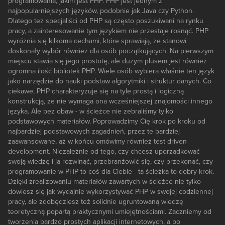
programowania, jakim jest PHP. PHP jest jednym z
najpopularniejszych języków, podobnie jak Java czy Python.
Dlatego też specjaliści od PHP są często poszukiwani na rynku
pracy, a zainteresowanie tym językiem nie przestaje rosnąć. PHP
wyróżnia się kilkoma cechami, które sprawiają, że stanowi
doskonały wybór również dla osób początkujących. Na pierwszym
miejscu stawia się jego prostotę, ale dużym plusem jest również
ogromna ilość bibliotek PHP. Wiele osób wybiera właśnie ten język
jako narzędzie do nauki podstaw algorytmiki i struktur danych. Co
ciekawe, PHP charakteryzuje się na tyle prostą i logiczną
konstrukcją, że nie wymaga ona wcześniejszej znajomości innego
języka. Ale bez obaw - w ścieżce nie zebraliśmy tylko
podstawowych materiałów. Poprowadzimy Cię krok po kroku od
najbardziej podstawowych zagadnień, przez te bardziej
zaawansowane, aż w końcu omówimy również test driven
development. Niezależnie od tego, czy chcesz uporządkować
swoją wiedzę i ją rozwinąć, przebranżowić się, czy przekonać, czy
programowanie w PHP to coś dla Ciebie - ta ścieżka to dobry krok.
Dzięki zrealizowaniu materiałów zawartych w ścieżce nie tylko
dowiesz się jak wydajnie wykorzystywać PHP w swojej codziennej
pracy, ale zdobędziesz też solidnie ugruntowaną wiedzę
teoretyczną popartą praktycznymi umiejętnościami. Zaczniemy od
tworzenia bardzo prostych aplikacji internetowych, a po