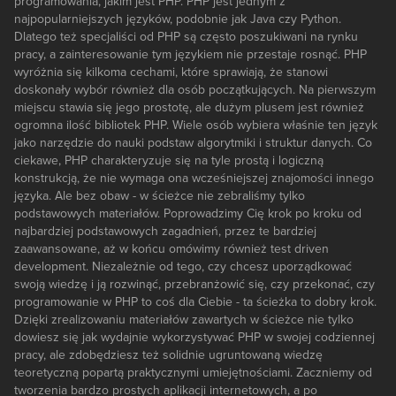
programowania, jakim jest PHP. PHP jest jednym z
najpopularniejszych języków, podobnie jak Java czy Python.
Dlatego też specjaliści od PHP są często poszukiwani na rynku
pracy, a zainteresowanie tym językiem nie przestaje rosnąć. PHP
wyróżnia się kilkoma cechami, które sprawiają, że stanowi
doskonały wybór również dla osób początkujących. Na pierwszym
miejscu stawia się jego prostotę, ale dużym plusem jest również
ogromna ilość bibliotek PHP. Wiele osób wybiera właśnie ten język
jako narzędzie do nauki podstaw algorytmiki i struktur danych. Co
ciekawe, PHP charakteryzuje się na tyle prostą i logiczną
konstrukcją, że nie wymaga ona wcześniejszej znajomości innego
języka. Ale bez obaw - w ścieżce nie zebraliśmy tylko
podstawowych materiałów. Poprowadzimy Cię krok po kroku od
najbardziej podstawowych zagadnień, przez te bardziej
zaawansowane, aż w końcu omówimy również test driven
development. Niezależnie od tego, czy chcesz uporządkować
swoją wiedzę i ją rozwinąć, przebranżowić się, czy przekonać, czy
programowanie w PHP to coś dla Ciebie - ta ścieżka to dobry krok.
Dzięki zrealizowaniu materiałów zawartych w ścieżce nie tylko
dowiesz się jak wydajnie wykorzystywać PHP w swojej codziennej
pracy, ale zdobędziesz też solidnie ugruntowaną wiedzę
teoretyczną popartą praktycznymi umiejętnościami. Zaczniemy od
tworzenia bardzo prostych aplikacji internetowych, a po