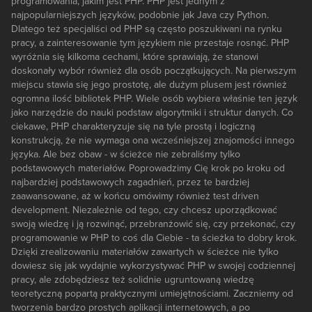
programowania, jakim jest PHP. PHP jest jednym z
najpopularniejszych języków, podobnie jak Java czy Python.
Dlatego też specjaliści od PHP są często poszukiwani na rynku
pracy, a zainteresowanie tym językiem nie przestaje rosnąć. PHP
wyróżnia się kilkoma cechami, które sprawiają, że stanowi
doskonały wybór również dla osób początkujących. Na pierwszym
miejscu stawia się jego prostotę, ale dużym plusem jest również
ogromna ilość bibliotek PHP. Wiele osób wybiera właśnie ten język
jako narzędzie do nauki podstaw algorytmiki i struktur danych. Co
ciekawe, PHP charakteryzuje się na tyle prostą i logiczną
konstrukcją, że nie wymaga ona wcześniejszej znajomości innego
języka. Ale bez obaw - w ścieżce nie zebraliśmy tylko
podstawowych materiałów. Poprowadzimy Cię krok po kroku od
najbardziej podstawowych zagadnień, przez te bardziej
zaawansowane, aż w końcu omówimy również test driven
development. Niezależnie od tego, czy chcesz uporządkować
swoją wiedzę i ją rozwinąć, przebranżowić się, czy przekonać, czy
programowanie w PHP to coś dla Ciebie - ta ścieżka to dobry krok.
Dzięki zrealizowaniu materiałów zawartych w ścieżce nie tylko
dowiesz się jak wydajnie wykorzystywać PHP w swojej codziennej
pracy, ale zdobędziesz też solidnie ugruntowaną wiedzę
teoretyczną popartą praktycznymi umiejętnościami. Zaczniemy od
tworzenia bardzo prostych aplikacji internetowych, a po