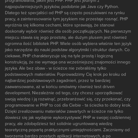
programowania, jakim jest PHP. PHP jest jednym z
najpopularniejszych języków, podobnie jak Java czy Python.
Dlatego też specjaliści od PHP są często poszukiwani na rynku
pracy, a zainteresowanie tym językiem nie przestaje rosnąć. PHP
wyróżnia się kilkoma cechami, które sprawiają, że stanowi
doskonały wybór również dla osób początkujących. Na pierwszym
miejscu stawia się jego prostotę, ale dużym plusem jest również
ogromna ilość bibliotek PHP. Wiele osób wybiera właśnie ten język
jako narzędzie do nauki podstaw algorytmiki i struktur danych. Co
ciekawe, PHP charakteryzuje się na tyle prostą i logiczną
konstrukcją, że nie wymaga ona wcześniejszej znajomości innego
języka. Ale bez obaw - w ścieżce nie zebraliśmy tylko
podstawowych materiałów. Poprowadzimy Cię krok po kroku od
najbardziej podstawowych zagadnień, przez te bardziej
zaawansowane, aż w końcu omówimy również test driven
development. Niezależnie od tego, czy chcesz uporządkować
swoją wiedzę i ją rozwinąć, przebranżowić się, czy przekonać, czy
programowanie w PHP to coś dla Ciebie - ta ścieżka to dobry krok.
Dzięki zrealizowaniu materiałów zawartych w ścieżce nie tylko
dowiesz się jak wydajnie wykorzystywać PHP w swojej codziennej
pracy, ale zdobędziesz też solidnie ugruntowaną wiedzę
teoretyczną popartą praktycznymi umiejętnościami. Zaczniemy od
tworzenia bardzo prostych aplikacji internetowych, a po