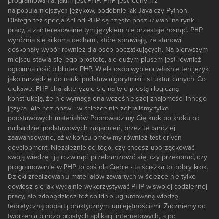
programowania, jakim jest PHP. PHP jest jednym z
najpopularniejszych języków, podobnie jak Java czy Python.
Dlatego też specjaliści od PHP są często poszukiwani na rynku
pracy, a zainteresowanie tym językiem nie przestaje rosnąć. PHP
wyróżnia się kilkoma cechami, które sprawiają, że stanowi
doskonały wybór również dla osób początkujących. Na pierwszym
miejscu stawia się jego prostotę, ale dużym plusem jest również
ogromna ilość bibliotek PHP. Wiele osób wybiera właśnie ten język
jako narzędzie do nauki podstaw algorytmiki i struktur danych. Co
ciekawe, PHP charakteryzuje się na tyle prostą i logiczną
konstrukcją, że nie wymaga ona wcześniejszej znajomości innego
języka. Ale bez obaw - w ścieżce nie zebraliśmy tylko
podstawowych materiałów. Poprowadzimy Cię krok po kroku od
najbardziej podstawowych zagadnień, przez te bardziej
zaawansowane, aż w końcu omówimy również test driven
development. Niezależnie od tego, czy chcesz uporządkować
swoją wiedzę i ją rozwinąć, przebranżowić się, czy przekonać, czy
programowanie w PHP to coś dla Ciebie - ta ścieżka to dobry krok.
Dzięki zrealizowaniu materiałów zawartych w ścieżce nie tylko
dowiesz się jak wydajnie wykorzystywać PHP w swojej codziennej
pracy, ale zdobędziesz też solidnie ugruntowaną wiedzę
teoretyczną popartą praktycznymi umiejętnościami. Zaczniemy od
tworzenia bardzo prostych aplikacji internetowych, a po