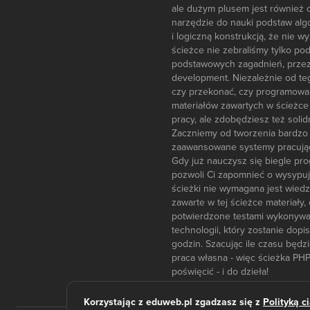
ale dużym plusem jest również o
narzędzie do nauki podstaw algor
i logiczną konstrukcją, że nie 
ścieżce nie zebraliśmy tylko p
podstawowych zagadnień, przez
development. Niezależnie od te
czy przekonać, czy programowani
materiałów zawartych w ścieżce
pracy, ale zdobędziesz też soli
Zaczniemy od tworzenia bardzo p
zaawansowane systemy pracując
Gdy już nauczysz się biegle pr
pozwoli Ci zapomnieć o wysypują
ścieżki nie wymagana jest wied
zawarte w tej ścieżce materiał
potwierdzone testami wykonywany
technologii, który zostanie dop
godzin. Szacując ile czasu będzi
praca własna - więc ścieżka PHP
poświęcić - i do dzieła!
Korzystając z eduweb.pl zgadzasz się z
Polityką c