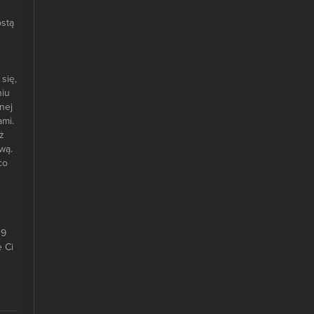
ostą
się,
niu
nej
ami.
ż
wą.
co
19
e Ci