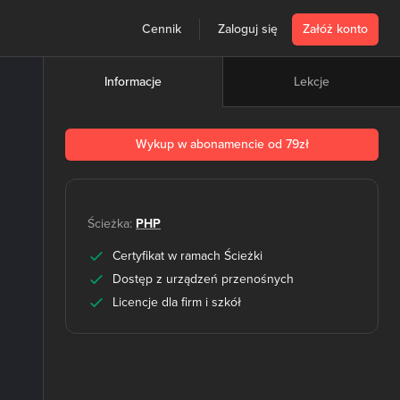
Cennik
Zaloguj się
Załóż konto
Lekcje
Informacje
Wykup w abonamencie od 79zł
Ścieżka:
PHP
Certyfikat w ramach Ścieżki
Dostęp z urządzeń przenośnych
Licencje dla firm i szkół