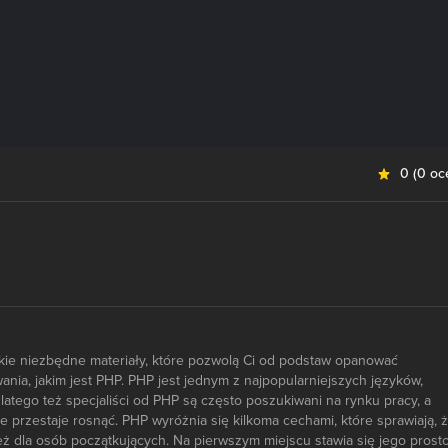
0
(
0 oc
tkie niezbędne materiały, które pozwolą Ci od podstaw opanować
nia, jakim jest PHP. PHP jest jednym z najpopularniejszych języków,
latego też specjaliści od PHP są często poszukiwani na rynku pracy, a
e przestaje rosnąć. PHP wyróżnia się kilkoma cechami, które sprawiają, 
ż dla osób początkujących. Na pierwszym miejscu stawia się jego prosto