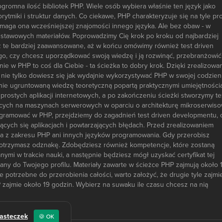
gromna ilość bibliotek PHP. Wiele osób wybiera właśnie ten język jako
ytmiki i struktur danych. Co ciekawe, PHP charakteryzuje się na tyle pr
wymaga ona wcześniejszej znajomości innego języka. Ale bez obaw - w
odstawowych materiałów. Poprowadzimy Cię krok po kroku od najbardziej
 te bardziej zaawansowane, aż w końcu omówimy również test driven
go, czy chcesz uporządkować swoją wiedzę i ją rozwinąć, przebranżowić 
e w PHP to coś dla Ciebie - ta ścieżka to dobry krok. Dzięki zrealizowa
 nie tylko dowiesz się jak wydajnie wykorzystywać PHP w swojej codzien
dnie ugruntowaną wiedzę teoretyczną popartą praktycznymi umiejętności
rostych aplikacji internetowych, a po zakończeniu ścieżki stworzymy te
ych na maszynach serwerowych w oparciu o architekturę mikroserwiso
ogramować w PHP, przejdziemy do zagadnień test driven developmentu, 
cych się aplikacjach i powtarzających błędach. Przed zrealizowaniem
za z zakresu PHP ani innych języków programowania. Gdy przerobisz
y, otrzymasz odznakę. Zdobędziesz również kompetencje, które zostaną
mi w trakcie nauki, a następnie będziesz mógł uzyskać certyfikat tej
isany do Twojego profilu. Materiały zawarte w ścieżce PHP zajmują około 
e potrzebne do przerobienia całości, warto założyć, że drugie tyle zajmi
 zajmie około 19 godzin. Wybierz na suwaku ile czasu chcesz na nią
iasteczek
🍪 OK