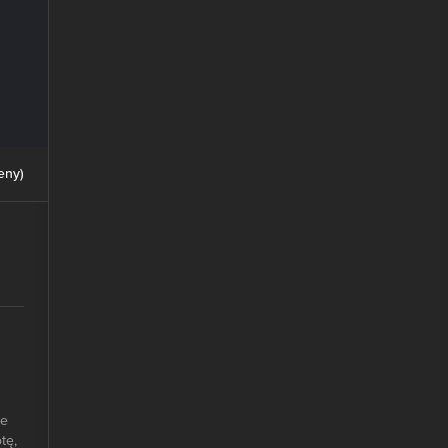
eny
)
że
tę,