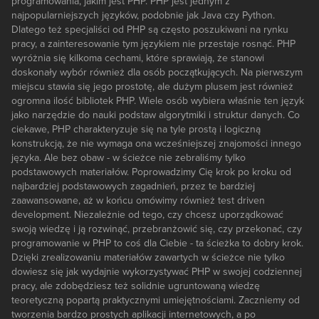
programowania, jakim jest PHP. PHP jest jednym z
najpopularniejszych języków, podobnie jak Java czy Python.
Dlatego też specjaliści od PHP są często poszukiwani na rynku
pracy, a zainteresowanie tym językiem nie przestaje rosnąć. PHP
wyróżnia się kilkoma cechami, które sprawiają, że stanowi
doskonały wybór również dla osób początkujących. Na pierwszym
miejscu stawia się jego prostotę, ale dużym plusem jest również
ogromna ilość bibliotek PHP. Wiele osób wybiera właśnie ten język
jako narzędzie do nauki podstaw algorytmiki i struktur danych. Co
ciekawe, PHP charakteryzuje się na tyle prostą i logiczną
konstrukcją, że nie wymaga ona wcześniejszej znajomości innego
języka. Ale bez obaw - w ścieżce nie zebraliśmy tylko
podstawowych materiałów. Poprowadzimy Cię krok po kroku od
najbardziej podstawowych zagadnień, przez te bardziej
zaawansowane, aż w końcu omówimy również test driven
development. Niezależnie od tego, czy chcesz uporządkować
swoją wiedzę i ją rozwinąć, przebranżowić się, czy przekonać, czy
programowanie w PHP to coś dla Ciebie - ta ścieżka to dobry krok.
Dzięki zrealizowaniu materiałów zawartych w ścieżce nie tylko
dowiesz się jak wydajnie wykorzystywać PHP w swojej codziennej
pracy, ale zdobędziesz też solidnie ugruntowaną wiedzę
teoretyczną popartą praktycznymi umiejętnościami. Zaczniemy od
tworzenia bardzo prostych aplikacji internetowych, a po