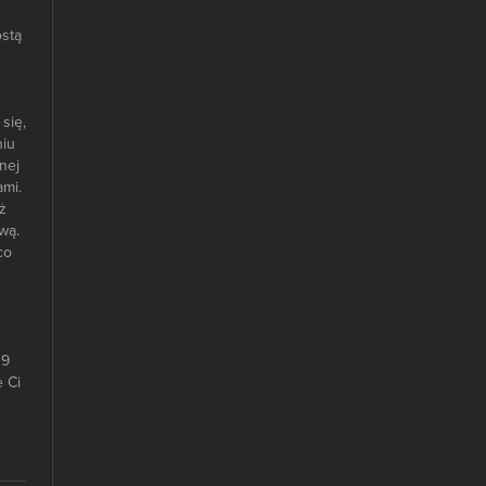
ostą
się,
niu
nej
ami.
ż
wą.
co
19
e Ci