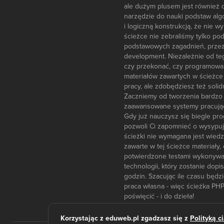
ale dużym plusem jest również o
narzędzie do nauki podstaw algor
i logiczną konstrukcją, że nie 
ścieżce nie zebraliśmy tylko p
podstawowych zagadnień, przez
development. Niezależnie od te
czy przekonać, czy programowani
materiałów zawartych w ścieżce
pracy, ale zdobędziesz też soli
Zaczniemy od tworzenia bardzo p
zaawansowane systemy pracując
Gdy już nauczysz się biegle pr
pozwoli Ci zapomnieć o wysypują
ścieżki nie wymagana jest wied
zawarte w tej ścieżce materiał
potwierdzone testami wykonywany
technologii, który zostanie dop
godzin. Szacując ile czasu będzi
praca własna - więc ścieżka PHP
poświęcić - i do dzieła!
Korzystając z eduweb.pl zgadzasz się z
Polityką c