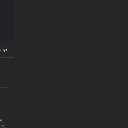
eny
)
że
tę,