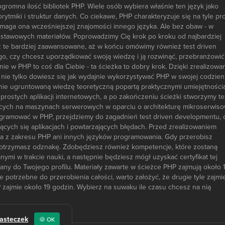
gromna ilość bibliotek PHP. Wiele osób wybiera właśnie ten język jako
ytmiki i struktur danych. Co ciekawe, PHP charakteryzuje się na tyle pr
wymaga ona wcześniejszej znajomości innego języka. Ale bez obaw - w
odstawowych materiałów. Poprowadzimy Cię krok po kroku od najbardziej
 te bardziej zaawansowane, aż w końcu omówimy również test driven
go, czy chcesz uporządkować swoją wiedzę i ją rozwinąć, przebranżowić 
e w PHP to coś dla Ciebie - ta ścieżka to dobry krok. Dzięki zrealizowa
 nie tylko dowiesz się jak wydajnie wykorzystywać PHP w swojej codzien
dnie ugruntowaną wiedzę teoretyczną popartą praktycznymi umiejętności
rostych aplikacji internetowych, a po zakończeniu ścieżki stworzymy te
ych na maszynach serwerowych w oparciu o architekturę mikroserwiso
ogramować w PHP, przejdziemy do zagadnień test driven developmentu, 
cych się aplikacjach i powtarzających błędach. Przed zrealizowaniem
za z zakresu PHP ani innych języków programowania. Gdy przerobisz
y, otrzymasz odznakę. Zdobędziesz również kompetencje, które zostaną
mi w trakcie nauki, a następnie będziesz mógł uzyskać certyfikat tej
isany do Twojego profilu. Materiały zawarte w ścieżce PHP zajmują około 
e potrzebne do przerobienia całości, warto założyć, że drugie tyle zajmi
 zajmie około 19 godzin. Wybierz na suwaku ile czasu chcesz na nią
iasteczek
🍪 OK