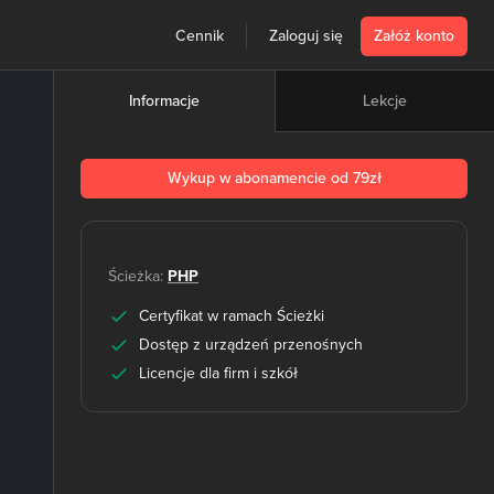
Cennik
Zaloguj się
Załóż konto
Lekcje
Informacje
Wykup w abonamencie od 79zł
Ścieżka:
PHP
Certyfikat w ramach Ścieżki
Dostęp z urządzeń przenośnych
Licencje dla firm i szkół