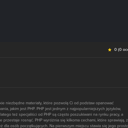
0
(
0 oc
tkie niezbędne materiały, które pozwolą Ci od podstaw opanować
nia, jakim jest PHP. PHP jest jednym z najpopularniejszych języków,
latego też specjaliści od PHP są często poszukiwani na rynku pracy, a
e przestaje rosnąć. PHP wyróżnia się kilkoma cechami, które sprawiają, 
ż dla osób początkujących. Na pierwszym miejscu stawia się jego prosto