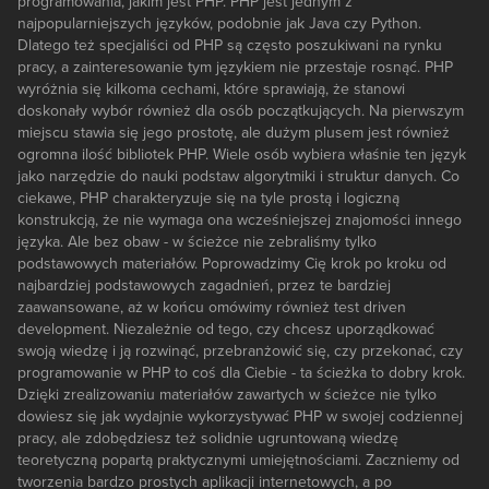
programowania, jakim jest PHP. PHP jest jednym z
najpopularniejszych języków, podobnie jak Java czy Python.
Dlatego też specjaliści od PHP są często poszukiwani na rynku
pracy, a zainteresowanie tym językiem nie przestaje rosnąć. PHP
wyróżnia się kilkoma cechami, które sprawiają, że stanowi
doskonały wybór również dla osób początkujących. Na pierwszym
miejscu stawia się jego prostotę, ale dużym plusem jest również
ogromna ilość bibliotek PHP. Wiele osób wybiera właśnie ten język
jako narzędzie do nauki podstaw algorytmiki i struktur danych. Co
ciekawe, PHP charakteryzuje się na tyle prostą i logiczną
konstrukcją, że nie wymaga ona wcześniejszej znajomości innego
języka. Ale bez obaw - w ścieżce nie zebraliśmy tylko
podstawowych materiałów. Poprowadzimy Cię krok po kroku od
najbardziej podstawowych zagadnień, przez te bardziej
zaawansowane, aż w końcu omówimy również test driven
development. Niezależnie od tego, czy chcesz uporządkować
swoją wiedzę i ją rozwinąć, przebranżowić się, czy przekonać, czy
programowanie w PHP to coś dla Ciebie - ta ścieżka to dobry krok.
Dzięki zrealizowaniu materiałów zawartych w ścieżce nie tylko
dowiesz się jak wydajnie wykorzystywać PHP w swojej codziennej
pracy, ale zdobędziesz też solidnie ugruntowaną wiedzę
teoretyczną popartą praktycznymi umiejętnościami. Zaczniemy od
tworzenia bardzo prostych aplikacji internetowych, a po