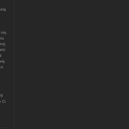
ostą
się,
niu
nej
ami.
ż
wą.
co
19
e Ci