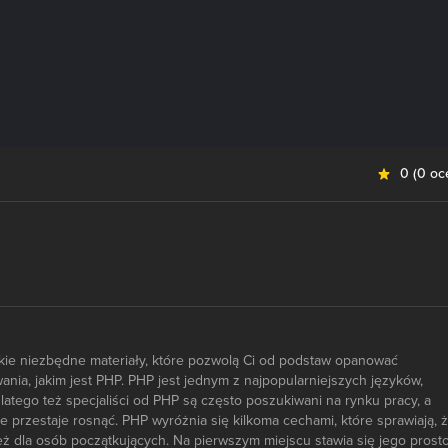
0
(
0 oc
tkie niezbędne materiały, które pozwolą Ci od podstaw opanować
nia, jakim jest PHP. PHP jest jednym z najpopularniejszych języków,
latego też specjaliści od PHP są często poszukiwani na rynku pracy, a
e przestaje rosnąć. PHP wyróżnia się kilkoma cechami, które sprawiają, 
ż dla osób początkujących. Na pierwszym miejscu stawia się jego prosto