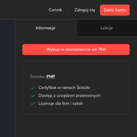
Cennik
Zaloguj się
Załóż konto
Lekcje
Informacje
Wykup w abonamencie od 79zł
Ścieżka:
PHP
Certyfikat w ramach Ścieżki
Dostęp z urządzeń przenośnych
Licencje dla firm i szkół