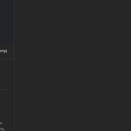
eny
)
że
tę,