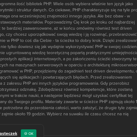
gromna ilość bibliotek PHP. Wiele osób wybiera właśnie ten język jako
ytmiki i struktur danych. Co ciekawe, PHP charakteryzuje się na tyle pr
wymaga ona wcześniejszej znajomości innego języka. Ale bez obaw - w
odstawowych materiałów. Poprowadzimy Cię krok po kroku od najbardziej
 te bardziej zaawansowane, aż w końcu omówimy również test driven
go, czy chcesz uporządkować swoją wiedzę i ją rozwinąć, przebranżowić 
e w PHP to coś dla Ciebie - ta ścieżka to dobry krok. Dzięki zrealizowa
 nie tylko dowiesz się jak wydajnie wykorzystywać PHP w swojej codzien
dnie ugruntowaną wiedzę teoretyczną popartą praktycznymi umiejętności
rostych aplikacji internetowych, a po zakończeniu ścieżki stworzymy te
ych na maszynach serwerowych w oparciu o architekturę mikroserwiso
ogramować w PHP, przejdziemy do zagadnień test driven developmentu, 
cych się aplikacjach i powtarzających błędach. Przed zrealizowaniem
za z zakresu PHP ani innych języków programowania. Gdy przerobisz
y, otrzymasz odznakę. Zdobędziesz również kompetencje, które zostaną
mi w trakcie nauki, a następnie będziesz mógł uzyskać certyfikat tej
isany do Twojego profilu. Materiały zawarte w ścieżce PHP zajmują około 
e potrzebne do przerobienia całości, warto założyć, że drugie tyle zajmi
 zajmie około 19 godzin. Wybierz na suwaku ile czasu chcesz na nią
iasteczek
🍪 OK