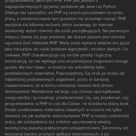
programowania, jakim jest PHP. PHP jest jednym z
najpopularniejszych języków, podobnie jak Java czy Python.
Dlatego też specjaliści od PHP są często poszukiwani na rynku
pracy, a zainteresowanie tym językiem nie przestaje rosnąć. PHP
wyróżnia się kilkoma cechami, które sprawiają, że stanowi
doskonały wybór również dla osób początkujących. Na pierwszym
miejscu stawia się jego prostotę, ale dużym plusem jest również
ogromna ilość bibliotek PHP. Wiele osób wybiera właśnie ten język
jako narzędzie do nauki podstaw algorytmiki i struktur danych. Co
ciekawe, PHP charakteryzuje się na tyle prostą i logiczną
konstrukcją, że nie wymaga ona wcześniejszej znajomości innego
języka. Ale bez obaw - w ścieżce nie zebraliśmy tylko
podstawowych materiałów. Poprowadzimy Cię krok po kroku od
najbardziej podstawowych zagadnień, przez te bardziej
zaawansowane, aż w końcu omówimy również test driven
development. Niezależnie od tego, czy chcesz uporządkować
swoją wiedzę i ją rozwinąć, przebranżowić się, czy przekonać, czy
programowanie w PHP to coś dla Ciebie - ta ścieżka to dobry krok.
Dzięki zrealizowaniu materiałów zawartych w ścieżce nie tylko
dowiesz się jak wydajnie wykorzystywać PHP w swojej codziennej
pracy, ale zdobędziesz też solidnie ugruntowaną wiedzę
teoretyczną popartą praktycznymi umiejętnościami. Zaczniemy od
tworzenia bardzo prostych aplikacji internetowych, a po