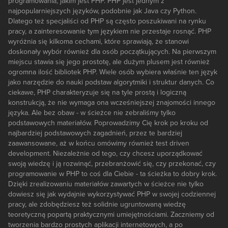
programowania, jakim jest PHP. PHP jest jednym z
najpopularniejszych języków, podobnie jak Java czy Python.
Dlatego też specjaliści od PHP są często poszukiwani na rynku
pracy, a zainteresowanie tym językiem nie przestaje rosnąć. PHP
wyróżnia się kilkoma cechami, które sprawiają, że stanowi
doskonały wybór również dla osób początkujących. Na pierwszym
miejscu stawia się jego prostotę, ale dużym plusem jest również
ogromna ilość bibliotek PHP. Wiele osób wybiera właśnie ten język
jako narzędzie do nauki podstaw algorytmiki i struktur danych. Co
ciekawe, PHP charakteryzuje się na tyle prostą i logiczną
konstrukcją, że nie wymaga ona wcześniejszej znajomości innego
języka. Ale bez obaw - w ścieżce nie zebraliśmy tylko
podstawowych materiałów. Poprowadzimy Cię krok po kroku od
najbardziej podstawowych zagadnień, przez te bardziej
zaawansowane, aż w końcu omówimy również test driven
development. Niezależnie od tego, czy chcesz uporządkować
swoją wiedzę i ją rozwinąć, przebranżowić się, czy przekonać, czy
programowanie w PHP to coś dla Ciebie - ta ścieżka to dobry krok.
Dzięki zrealizowaniu materiałów zawartych w ścieżce nie tylko
dowiesz się jak wydajnie wykorzystywać PHP w swojej codziennej
pracy, ale zdobędziesz też solidnie ugruntowaną wiedzę
teoretyczną popartą praktycznymi umiejętnościami. Zaczniemy od
tworzenia bardzo prostych aplikacji internetowych, a po