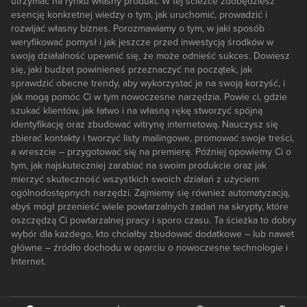
utrzymać na rynku własny produkt. W tej ścieżce zdobędziesz
esencję konkretnej wiedzy o tym, jak uruchomić, prowadzić i
rozwijać własny biznes. Porozmawiamy o tym, w jaki sposób
weryfikować pomysł i jak jeszcze przed inwestycją środków w
swoją działalność upewnić się, że może odnieść sukces. Dowiesz
się, jaki budżet powinieneś przeznaczyć na początek, jak
sprawdzić obecne trendy, aby wykorzystać je na swoją korzyść, i
jak mogą pomóc Ci w tym nowoczesne narzędzia. Powie ci, gdzie
szukać klientów, jak łatwo i na własną rękę stworzyć spójną
identyfikację oraz zbudować witrynę internetową. Nauczysz się
zbierać kontakty i tworzyć listy mailingowe, promować swoje treści,
a wreszcie – przygotować się na premierę. Później opowiemy Ci o
tym, jak najskuteczniej zarabiać na swoim produkcie oraz jak
mierzyć skuteczność wszystkich swoich działań z użyciem
ogólnodostępnych narzędzi. Zajmiemy się również automatyzacją,
abyś mógł przenieść wiele powtarzalnych zadań na skrypty, które
oszczędzą Ci powtarzalnej pracy i sporo czasu. Ta ścieżka to dobry
wybór dla każdego, kto chciałby zbudować dodatkowe – lub nawet
główne – źródło dochodu w oparciu o nowoczesne technologie i
Internet.