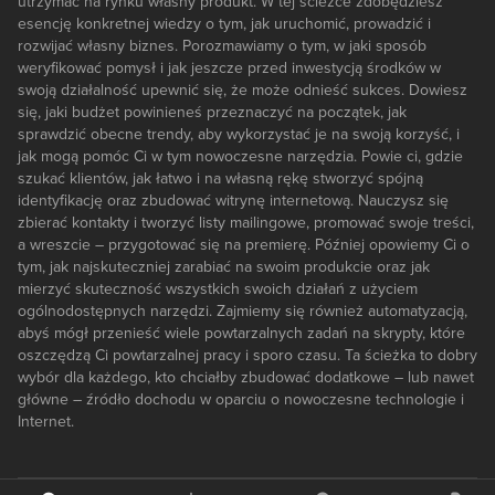
utrzymać na rynku własny produkt. W tej ścieżce zdobędziesz
esencję konkretnej wiedzy o tym, jak uruchomić, prowadzić i
rozwijać własny biznes. Porozmawiamy o tym, w jaki sposób
weryfikować pomysł i jak jeszcze przed inwestycją środków w
swoją działalność upewnić się, że może odnieść sukces. Dowiesz
się, jaki budżet powinieneś przeznaczyć na początek, jak
sprawdzić obecne trendy, aby wykorzystać je na swoją korzyść, i
jak mogą pomóc Ci w tym nowoczesne narzędzia. Powie ci, gdzie
szukać klientów, jak łatwo i na własną rękę stworzyć spójną
identyfikację oraz zbudować witrynę internetową. Nauczysz się
zbierać kontakty i tworzyć listy mailingowe, promować swoje treści,
a wreszcie – przygotować się na premierę. Później opowiemy Ci o
tym, jak najskuteczniej zarabiać na swoim produkcie oraz jak
mierzyć skuteczność wszystkich swoich działań z użyciem
ogólnodostępnych narzędzi. Zajmiemy się również automatyzacją,
abyś mógł przenieść wiele powtarzalnych zadań na skrypty, które
oszczędzą Ci powtarzalnej pracy i sporo czasu. Ta ścieżka to dobry
wybór dla każdego, kto chciałby zbudować dodatkowe – lub nawet
główne – źródło dochodu w oparciu o nowoczesne technologie i
Internet.