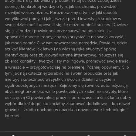
utrzymać na rynku własny produkt. W tej ścieżce zdobędziesz
esencję konkretnej wiedzy o tym, jak uruchomić, prowadzić i
rozwijać własny biznes. Porozmawiamy o tym, w jaki sposób
weryfikować pomysł i jak jeszcze przed inwestycją środków w
swoją działalność upewnić się, że może odnieść sukces. Dowiesz
się, jaki budżet powinieneś przeznaczyć na początek, jak
sprawdzić obecne trendy, aby wykorzystać je na swoją korzyść, i
jak mogą pomóc Ci w tym nowoczesne narzędzia. Powie ci, gdzie
szukać klientów, jak łatwo i na własną rękę stworzyć spójną
identyfikację oraz zbudować witrynę internetową. Nauczysz się
zbierać kontakty i tworzyć listy mailingowe, promować swoje treści,
a wreszcie – przygotować się na premierę. Później opowiemy Ci o
tym, jak najskuteczniej zarabiać na swoim produkcie oraz jak
mierzyć skuteczność wszystkich swoich działań z użyciem
ogólnodostępnych narzędzi. Zajmiemy się również automatyzacją,
abyś mógł przenieść wiele powtarzalnych zadań na skrypty, które
oszczędzą Ci powtarzalnej pracy i sporo czasu. Ta ścieżka to dobry
wybór dla każdego, kto chciałby zbudować dodatkowe – lub nawet
główne – źródło dochodu w oparciu o nowoczesne technologie i
Internet.