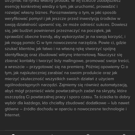
utrzymać na rynku własny produkt. W tej ścieżce zdobędziesz
esencję konkretnej wiedzy o tym, jak uruchomić, prowadzić i
rozwijać własny biznes. Porozmawiamy o tym, w jaki sposób
weryfikować pomysł i jak jeszcze przed inwestycją środków w
swoją działalność upewnić się, że może odnieść sukces. Dowiesz
się, jaki budżet powinieneś przeznaczyć na początek, jak
sprawdzić obecne trendy, aby wykorzystać je na swoją korzyść, i
jak mogą pomóc Ci w tym nowoczesne narzędzia. Powie ci, gdzie
szukać klientów, jak łatwo i na własną rękę stworzyć spójną
identyfikację oraz zbudować witrynę internetową. Nauczysz się
zbierać kontakty i tworzyć listy mailingowe, promować swoje treści,
a wreszcie – przygotować się na premierę. Później opowiemy Ci o
tym, jak najskuteczniej zarabiać na swoim produkcie oraz jak
mierzyć skuteczność wszystkich swoich działań z użyciem
ogólnodostępnych narzędzi. Zajmiemy się również automatyzacją,
abyś mógł przenieść wiele powtarzalnych zadań na skrypty, które
oszczędzą Ci powtarzalnej pracy i sporo czasu. Ta ścieżka to dobry
wybór dla każdego, kto chciałby zbudować dodatkowe – lub nawet
główne – źródło dochodu w oparciu o nowoczesne technologie i
Internet.