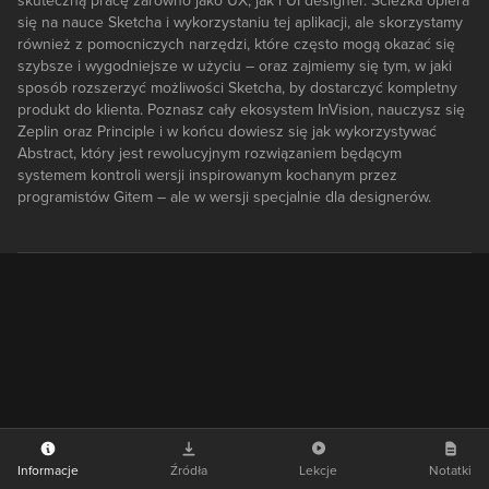
skuteczną pracę zarówno jako UX, jak i UI designer. Ścieżka opiera
się na nauce Sketcha i wykorzystaniu tej aplikacji, ale skorzystamy
również z pomocniczych narzędzi, które często mogą okazać się
szybsze i wygodniejsze w użyciu – oraz zajmiemy się tym, w jaki
sposób rozszerzyć możliwości Sketcha, by dostarczyć kompletny
produkt do klienta. Poznasz cały ekosystem InVision, nauczysz się
Zeplin oraz Principle i w końcu dowiesz się jak wykorzystywać
Abstract, który jest rewolucyjnym rozwiązaniem będącym
systemem kontroli wersji inspirowanym kochanym przez
programistów Gitem – ale w wersji specjalnie dla designerów.
Informacje
Źródła
Lekcje
Notatki