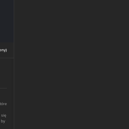
eny
)
tóre
 się
 by