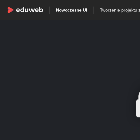
Wszystkie kategorie
Nowoczesne UI
Tworzenie projektu z
Szkolenia