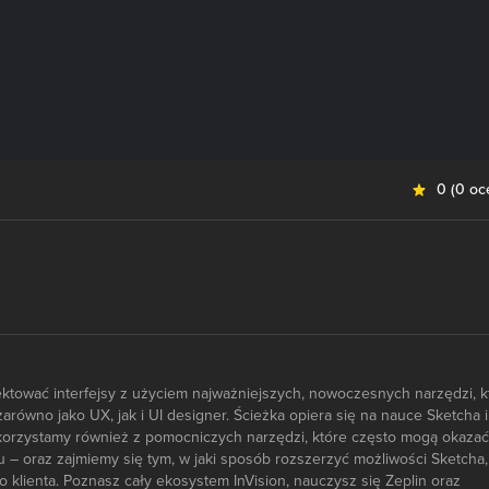
0
(
0 oc
ektować interfejsy z użyciem najważniejszych, nowoczesnych narzędzi, k
arówno jako UX, jak i UI designer. Ścieżka opiera się na nauce Sketcha i
e skorzystamy również z pomocniczych narzędzi, które często mogą okazać
 – oraz zajmiemy się tym, w jaki sposób rozszerzyć możliwości Sketcha,
 klienta. Poznasz cały ekosystem InVision, nauczysz się Zeplin oraz