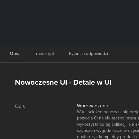
Opis
Transkrypt
Pytania i odpowiedzi
Nowoczesne UI - Detale w UI
Wprowadzenie
Opis
W tej ścieżce nauczysz się proj
pozwolą Ci na skuteczną pracę z
wykorzystaniu tej aplikacji, al
szybsze i wygodniejsze w użyciu
dostarczyć kompletny produkt do