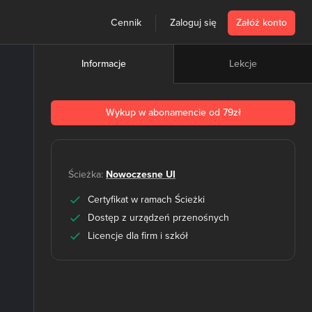
Cennik
Zaloguj się
Załóż konto
Lekcje
Informacje
Wykup w abonamencie od 79zł
Ścieżka:
Nowoczesne UI
Certyfikat w ramach Ścieżki
Dostęp z urządzeń przenośnych
Licencje dla firm i szkół