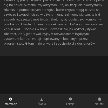
skuteczną pracę zarówno jako UX, jak i UI designer. Ścieżka opiera
się na nauce Sketcha i wykorzystaniu tej aplikacji, ale skorzystamy
również z pomocniczych narzędzi, które często mogą okazać się
szybsze i wygodniejsze w użyciu – oraz zajmiemy się tym, w jaki
sposób rozszerzyć możliwości Sketcha, by dostarczyć kompletny
produkt do klienta. Poznasz cały ekosystem InVision, nauczysz się
Zeplin oraz Principle i w końcu dowiesz się jak wykorzystywać
Abstract, który jest rewolucyjnym rozwiązaniem będącym
systemem kontroli wersji inspirowanym kochanym przez
programistów Gitem – ale w wersji specjalnie dla designerów.
Informacje
Źródła
Lekcje
Notatki