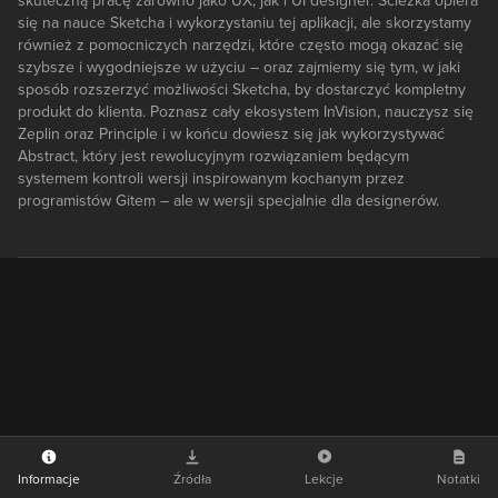
skuteczną pracę zarówno jako UX, jak i UI designer. Ścieżka opiera
się na nauce Sketcha i wykorzystaniu tej aplikacji, ale skorzystamy
również z pomocniczych narzędzi, które często mogą okazać się
szybsze i wygodniejsze w użyciu – oraz zajmiemy się tym, w jaki
sposób rozszerzyć możliwości Sketcha, by dostarczyć kompletny
produkt do klienta. Poznasz cały ekosystem InVision, nauczysz się
Zeplin oraz Principle i w końcu dowiesz się jak wykorzystywać
Abstract, który jest rewolucyjnym rozwiązaniem będącym
systemem kontroli wersji inspirowanym kochanym przez
programistów Gitem – ale w wersji specjalnie dla designerów.
Informacje
Źródła
Lekcje
Notatki