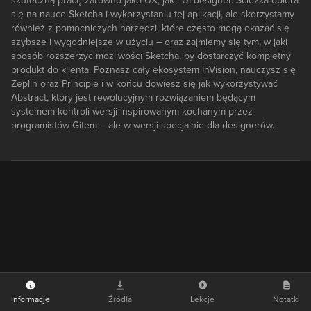
skuteczną pracę zarówno jako UX, jak i UI designer. Ścieżka opiera
się na nauce Sketcha i wykorzystaniu tej aplikacji, ale skorzystamy
również z pomocniczych narzędzi, które często mogą okazać się
szybsze i wygodniejsze w użyciu – oraz zajmiemy się tym, w jaki
sposób rozszerzyć możliwości Sketcha, by dostarczyć kompletny
produkt do klienta. Poznasz cały ekosystem InVision, nauczysz się
Zeplin oraz Principle i w końcu dowiesz się jak wykorzystywać
Abstract, który jest rewolucyjnym rozwiązaniem będącym
systemem kontroli wersji inspirowanym kochanym przez
programistów Gitem – ale w wersji specjalnie dla designerów.
Informacje
Źródła
Lekcje
Notatki