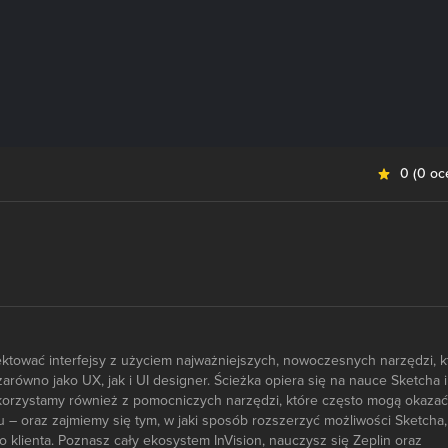
0
(
0 oc
ektować interfejsy z użyciem najważniejszych, nowoczesnych narzędzi, k
arówno jako UX, jak i UI designer. Ścieżka opiera się na nauce Sketcha i
e skorzystamy również z pomocniczych narzędzi, które często mogą okazać
 – oraz zajmiemy się tym, w jaki sposób rozszerzyć możliwości Sketcha,
 klienta. Poznasz cały ekosystem InVision, nauczysz się Zeplin oraz