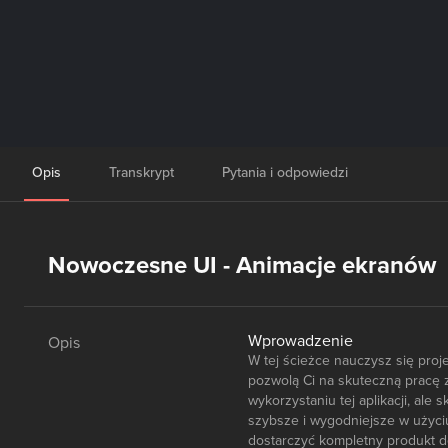
Opis
Transkrypt
Pytania i odpowiedzi
Nowoczesne UI - Animacje ekranów
Wprowadzenie
Opis
W tej ścieżce nauczysz się proj
pozwolą Ci na skuteczną pracę z
wykorzystaniu tej aplikacji, al
szybsze i wygodniejsze w użyciu
dostarczyć kompletny produkt do