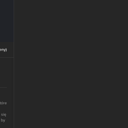
eny
)
tóre
 się
 by