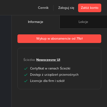
Cennik
Zaloguj się
Załóż konto
Lekcje
Informacje
Wykup w abonamencie od 79zł
Ścieżka:
Nowoczesne UI
Certyfikat w ramach Ścieżki
Dostęp z urządzeń przenośnych
Licencje dla firm i szkół