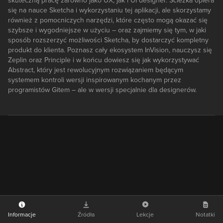
skuteczną pracę zarówno jako UX, jak i UI designer. Ścieżka opiera
się na nauce Sketcha i wykorzystaniu tej aplikacji, ale skorzystamy
również z pomocniczych narzędzi, które często mogą okazać się
szybsze i wygodniejsze w użyciu – oraz zajmiemy się tym, w jaki
sposób rozszerzyć możliwości Sketcha, by dostarczyć kompletny
produkt do klienta. Poznasz cały ekosystem InVision, nauczysz się
Zeplin oraz Principle i w końcu dowiesz się jak wykorzystywać
Abstract, który jest rewolucyjnym rozwiązaniem będącym
systemem kontroli wersji inspirowanym kochanym przez
programistów Gitem – ale w wersji specjalnie dla designerów.
Informacje
Źródła
Lekcje
Notatki