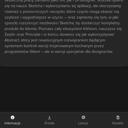
skuteczną pracę zarówno jako UX, jak i UI designer. Ścieżka opiera
się na nauce Sketcha i wykorzystaniu tej aplikacji, ale skorzystamy
również z pomocniczych narzędzi, które często mogą okazać się
szybsze i wygodniejsze w użyciu – oraz zajmiemy się tym, w jaki
sposób rozszerzyć możliwości Sketcha, by dostarczyć kompletny
produkt do klienta. Poznasz cały ekosystem InVision, nauczysz się
Zeplin oraz Principle i w końcu dowiesz się jak wykorzystywać
Abstract, który jest rewolucyjnym rozwiązaniem będącym
systemem kontroli wersji inspirowanym kochanym przez
programistów Gitem – ale w wersji specjalnie dla designerów.
Informacje
Źródła
Lekcje
Notatki