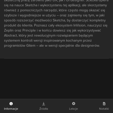
skuteczną pracę zarówno jako UX, jak i UI designer. Ścieżka opiera
się na nauce Sketcha i wykorzystaniu tej aplikacji, ale skorzystamy
również z pomocniczych narzędzi, które często mogą okazać się
szybsze i wygodniejsze w użyciu – oraz zajmiemy się tym, w jaki
sposób rozszerzyć możliwości Sketcha, by dostarczyć kompletny
produkt do klienta. Poznasz cały ekosystem InVision, nauczysz się
Zeplin oraz Principle i w końcu dowiesz się jak wykorzystywać
Abstract, który jest rewolucyjnym rozwiązaniem będącym
systemem kontroli wersji inspirowanym kochanym przez
programistów Gitem – ale w wersji specjalnie dla designerów.
Informacje
Źródła
Lekcje
Notatki