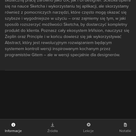
skuteczną pracę zarówno jako UX, jak i UI designer. Ścieżka opiera
się na nauce Sketcha i wykorzystaniu tej aplikacji, ale skorzystamy
również z pomocniczych narzędzi, które często mogą okazać się
szybsze i wygodniejsze w użyciu – oraz zajmiemy się tym, w jaki
sposób rozszerzyć możliwości Sketcha, by dostarczyć kompletny
produkt do klienta. Poznasz cały ekosystem InVision, nauczysz się
Zeplin oraz Principle i w końcu dowiesz się jak wykorzystywać
Abstract, który jest rewolucyjnym rozwiązaniem będącym
systemem kontroli wersji inspirowanym kochanym przez
programistów Gitem – ale w wersji specjalnie dla designerów.
Informacje
Źródła
Lekcje
Notatki