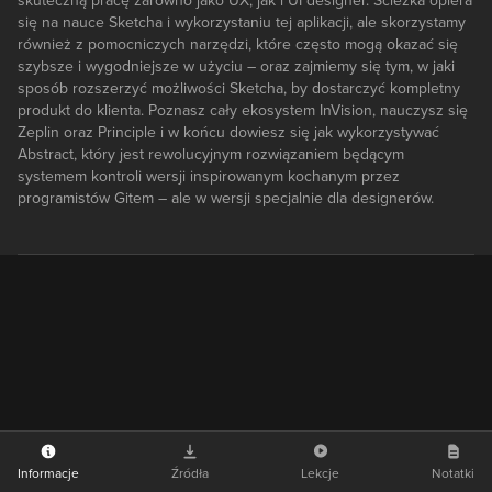
skuteczną pracę zarówno jako UX, jak i UI designer. Ścieżka opiera
się na nauce Sketcha i wykorzystaniu tej aplikacji, ale skorzystamy
również z pomocniczych narzędzi, które często mogą okazać się
szybsze i wygodniejsze w użyciu – oraz zajmiemy się tym, w jaki
sposób rozszerzyć możliwości Sketcha, by dostarczyć kompletny
produkt do klienta. Poznasz cały ekosystem InVision, nauczysz się
Zeplin oraz Principle i w końcu dowiesz się jak wykorzystywać
Abstract, który jest rewolucyjnym rozwiązaniem będącym
systemem kontroli wersji inspirowanym kochanym przez
programistów Gitem – ale w wersji specjalnie dla designerów.
Informacje
Źródła
Lekcje
Notatki