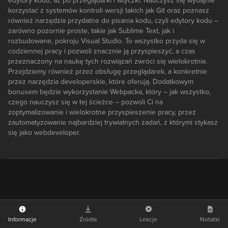
edytory kodu, aż po przeglądarki i wtyczki. Nauczysz się wydajnie
korzystać z systemów kontroli wersji takich jak Git oraz poznasz
również narzędzia przydatne do pisania kodu, czyli edytory kodu –
zarówno pozornie proste, takie jak Sublime Text, jak i
rozbudowane, pokroju Visual Studio. To wszystko przyda się w
codziennej pracy i pozwoli znacznie ją przyspieszyć, a czas
przeznaczony na naukę tych rozwiązań zwróci się wielokrotnie.
Przejdziemy również przez obsługę przeglądarek, a konkretnie
przez narzędzia developerskie, które oferują. Dodatkowym
bonusem będzie wykorzystanie Webpacka, który – jak wszystko,
czego nauczysz się w tej ścieżce – pozwoli Ci na
zoptymalizowanie i wielokrotne przyspieszenie pracy, przez
zautomatyzowanie najbardziej trywialnych zadań, z którymi stykasz
się jako webdeveloper.
Informacje
Źródła
Lekcje
Notatki