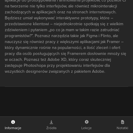
aplikacje do prototypowania i animowania projektów, co pozwoli Ci
na tworzenie nie tylko interfejsów, ale również mikrointerakcji
zachodzących w aplikacjach oraz na stronach internetowych.
Będziesz umiał wykonywać interaktywne prototypy, które –
przedstawione klientowi – niejednokrotnie spotkają się z wielkim
zdziwieniem i pytaniem „po co ja mam w takim razie zatrudniać
programistów?”. Poznasz narzędzia takie jak Figma i Flinto, ale
nauczysz się również pracy z większymi aplikacjami jak Framer –
który dynamicznie rośnie na popularności, a ilość zleceń i ofert
pracy dla osób posługujących się Framerem dosłownie mnoży się
w oczach. Poznasz też Adobe XD, który coraz skuteczniej
zastępuje Photoshopa przy projektowaniu interfejsów dla
wszystkich designerów związanych z pakietem Adobe.
Informacje
Źródła
Lekcje
Notatki