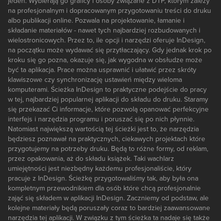
jeden. Wybierają go graficy i osoby związane z DTP, którym zależy
na profesjonalnym i dopracowanym przygotowaniu treści do druku
albo publikacji online. Pozwala na projektowanie, łamanie i
składanie materiałów - nawet tych najbardziej rozbudowanych i
wielostronicowych. Przez to, ile opcji i narzędzi oferuje InDesign,
na początku może wydawać się przytłaczający. Gdy jednak krok po
kroku się go pozna, okazuje się, jak wygodna w obsłudze może
być ta aplikacja. Prace można usprawnić i ułatwić przez skróty
klawiszowe czy synchronizację ustawień między wieloma
komputerami. Ścieżka InDesign to praktyczne podejście do pracy
w tej, najbardziej popularnej aplikacji do składu do druku. Staramy
się przekazać Ci informacje, które pozwolą opanować perfekcyjne
interfejs i narzędzia programu i poruszać się po nich płynnie.
Natomiast największą wartością tej ścieżki jest to, że narzędzia
będziesz poznawał na praktycznych, ciekawych projektach które
przygotujemy na potrzeby druku. Będą to różne formy, od reklam,
przez opakowania, aż do składu książek. Taki wachlarz
umiejętności jest niezbędny każdemu profesjonaliście, który
pracuje z InDesign. Ścieżkę przygotowaliśmy tak, aby była ona
kompletnym przewodnikiem dla osób które chcą profesjonalnie
zająć się składem w aplikacji InDesign. Zaczniemy od podstaw, ale
kolejne materiały będą poruszały coraz to bardziej zaawansowane
narzędzia tej aplikacji. W związku z tym ścieżka ta nadaje się także