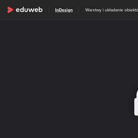
Wszystkie kategorie
InDesign
Warstwy i układanie obiekt
Szkolenia