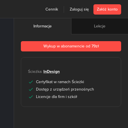
Cennik
Zaloguj się
Załóż konto
Lekcje
Informacje
Wykup w abonamencie od 79zł
Ścieżka:
InDesign
Certyfikat w ramach Ścieżki
Dostęp z urządzeń przenośnych
Licencje dla firm i szkół