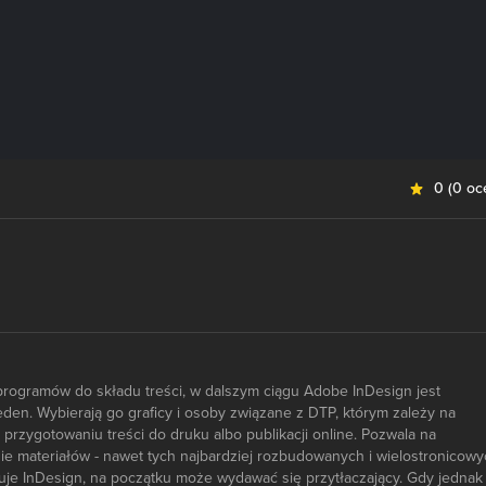
0
(
0 oc
rogramów do składu treści, w dalszym ciągu Adobe InDesign jest
n. Wybierają go graficy i osoby związane z DTP, którym zależy na
rzygotowaniu treści do druku albo publikacji online. Pozwala na
nie materiałów - nawet tych najbardziej rozbudowanych i wielostronicowy
feruje InDesign, na początku może wydawać się przytłaczający. Gdy jednak