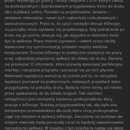
jeden. Wybierają go graficy i osoby związane z DTP, którym zależy
na profesjonalnym i dopracowanym przygotowaniu treści do druku
albo publikacji online. Pozwala na projektowanie, łamanie i
składanie materiałów - nawet tych najbardziej rozbudowanych i
wielostronicowych. Przez to, ile opcji i narzędzi oferuje InDesign,
na początku może wydawać się przytłaczający. Gdy jednak krok po
kroku się go pozna, okazuje się, jak wygodna w obsłudze może
być ta aplikacja. Prace można usprawnić i ułatwić przez skróty
klawiszowe czy synchronizację ustawień między wieloma
komputerami. Ścieżka InDesign to praktyczne podejście do pracy
w tej, najbardziej popularnej aplikacji do składu do druku. Staramy
się przekazać Ci informacje, które pozwolą opanować perfekcyjne
interfejs i narzędzia programu i poruszać się po nich płynnie.
Natomiast największą wartością tej ścieżki jest to, że narzędzia
będziesz poznawał na praktycznych, ciekawych projektach które
przygotujemy na potrzeby druku. Będą to różne formy, od reklam,
przez opakowania, aż do składu książek. Taki wachlarz
umiejętności jest niezbędny każdemu profesjonaliście, który
pracuje z InDesign. Ścieżkę przygotowaliśmy tak, aby była ona
kompletnym przewodnikiem dla osób które chcą profesjonalnie
zająć się składem w aplikacji InDesign. Zaczniemy od podstaw, ale
kolejne materiały będą poruszały coraz to bardziej zaawansowane
narzędzia tej aplikacji. W związku z tym ścieżka ta nadaje się także