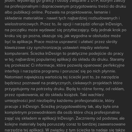
jeden. Wybierają go graficy i osoby związane z DTP, którym zależy
na profesjonalnym i dopracowanym przygotowaniu treści do druku
albo publikacji online. Pozwala na projektowanie, łamanie i
składanie materiałów - nawet tych najbardziej rozbudowanych i
wielostronicowych. Przez to, ile opcji i narzędzi oferuje InDesign,
na początku może wydawać się przytłaczający. Gdy jednak krok po
kroku się go pozna, okazuje się, jak wygodna w obsłudze może
być ta aplikacja. Prace można usprawnić i ułatwić przez skróty
klawiszowe czy synchronizację ustawień między wieloma
komputerami. Ścieżka InDesign to praktyczne podejście do pracy
w tej, najbardziej popularnej aplikacji do składu do druku. Staramy
się przekazać Ci informacje, które pozwolą opanować perfekcyjne
interfejs i narzędzia programu i poruszać się po nich płynnie.
Natomiast największą wartością tej ścieżki jest to, że narzędzia
będziesz poznawał na praktycznych, ciekawych projektach które
przygotujemy na potrzeby druku. Będą to różne formy, od reklam,
przez opakowania, aż do składu książek. Taki wachlarz
umiejętności jest niezbędny każdemu profesjonaliście, który
pracuje z InDesign. Ścieżkę przygotowaliśmy tak, aby była ona
kompletnym przewodnikiem dla osób które chcą profesjonalnie
zająć się składem w aplikacji InDesign. Zaczniemy od podstaw, ale
kolejne materiały będą poruszały coraz to bardziej zaawansowane
narzędzia tej aplikacji. W związku z tym ścieżka ta nadaje się także