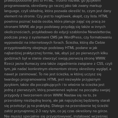
prawdopodobnie jest to HTML. Trudno nazwać go językiem
programowania, określamy go raczej jako tak zwany markup
language, czyli składnię, która pozwala określić to, czym jest dany
element na stronie. Czy jest to nagłówek, akapit, czy lista. HTML
powinna poznać każda osoba, która planuje zająć się pracą ze
stronami WWW, ale jego podstawy przydają się także w innych
okolicznościach, przykładowo do edycji szablonów Newsletterów,
podczas pracy z systemami CMS jak WordPress, czy formatowaniu
wypowiedzi na internetowych forach. Ścieżka, którą dla Ciebie
przygotowaliśmy obejmuje podstawy HTML podane w jak
najbardziej praktycznej formie, tak, abyś już po pierwszych kilku
godzinach był w stanie stworzyć swoją pierwszą stronę WWW.
Rzecz jasna tłumaczy ona także zagadnienia związane z CSS, czyli
tym, jak nadać konkretnym elementom strony określony wygląd, a
nawet je zanimować. To nie jest ścieżka, w której uczysz się
twardego programowania. HTML jest niezwykle przyjaznym
językiem, także dla początkujących i to właśnie ta ścieżka jest
jedną z pierwszych, którą powinieneś wybrać na początku swojej
przygody z tworzeniem stron WWW. Nastaw się na to, że
przerobimy niezbędną teorię, ale jak najszybciej będziemy starali
się przełożyć ją na praktykę. Dlatego na przerobienie tej ścieżki
załóż przynajmniej 2-3 razy tyle, co jej czas określony na górze.
Nie musisz specjalnie się przygotowywać, instalować wcześniej