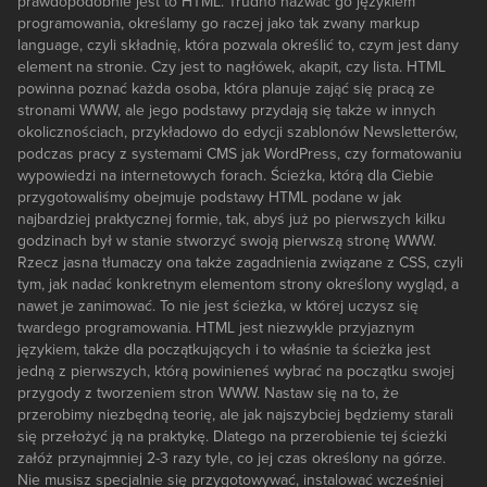
prawdopodobnie jest to HTML. Trudno nazwać go językiem
programowania, określamy go raczej jako tak zwany markup
language, czyli składnię, która pozwala określić to, czym jest dany
element na stronie. Czy jest to nagłówek, akapit, czy lista. HTML
powinna poznać każda osoba, która planuje zająć się pracą ze
stronami WWW, ale jego podstawy przydają się także w innych
okolicznościach, przykładowo do edycji szablonów Newsletterów,
podczas pracy z systemami CMS jak WordPress, czy formatowaniu
wypowiedzi na internetowych forach. Ścieżka, którą dla Ciebie
przygotowaliśmy obejmuje podstawy HTML podane w jak
najbardziej praktycznej formie, tak, abyś już po pierwszych kilku
godzinach był w stanie stworzyć swoją pierwszą stronę WWW.
Rzecz jasna tłumaczy ona także zagadnienia związane z CSS, czyli
tym, jak nadać konkretnym elementom strony określony wygląd, a
nawet je zanimować. To nie jest ścieżka, w której uczysz się
twardego programowania. HTML jest niezwykle przyjaznym
językiem, także dla początkujących i to właśnie ta ścieżka jest
jedną z pierwszych, którą powinieneś wybrać na początku swojej
przygody z tworzeniem stron WWW. Nastaw się na to, że
przerobimy niezbędną teorię, ale jak najszybciej będziemy starali
się przełożyć ją na praktykę. Dlatego na przerobienie tej ścieżki
załóż przynajmniej 2-3 razy tyle, co jej czas określony na górze.
Nie musisz specjalnie się przygotowywać, instalować wcześniej