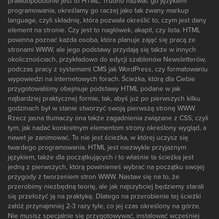
prawdopodobnie jest to HTML. Trudno nazwać go językiem
programowania, określamy go raczej jako tak zwany markup
language, czyli składnię, która pozwala określić to, czym jest dany
element na stronie. Czy jest to nagłówek, akapit, czy lista. HTML
powinna poznać każda osoba, która planuje zająć się pracą ze
stronami WWW, ale jego podstawy przydają się także w innych
okolicznościach, przykładowo do edycji szablonów Newsletterów,
podczas pracy z systemami CMS jak WordPress, czy formatowaniu
wypowiedzi na internetowych forach. Ścieżka, którą dla Ciebie
przygotowaliśmy obejmuje podstawy HTML podane w jak
najbardziej praktycznej formie, tak, abyś już po pierwszych kilku
godzinach był w stanie stworzyć swoją pierwszą stronę WWW.
Rzecz jasna tłumaczy ona także zagadnienia związane z CSS, czyli
tym, jak nadać konkretnym elementom strony określony wygląd, a
nawet je zanimować. To nie jest ścieżka, w której uczysz się
twardego programowania. HTML jest niezwykle przyjaznym
językiem, także dla początkujących i to właśnie ta ścieżka jest
jedną z pierwszych, którą powinieneś wybrać na początku swojej
przygody z tworzeniem stron WWW. Nastaw się na to, że
przerobimy niezbędną teorię, ale jak najszybciej będziemy starali
się przełożyć ją na praktykę. Dlatego na przerobienie tej ścieżki
załóż przynajmniej 2-3 razy tyle, co jej czas określony na górze.
Nie musisz specjalnie się przygotowywać, instalować wcześniej