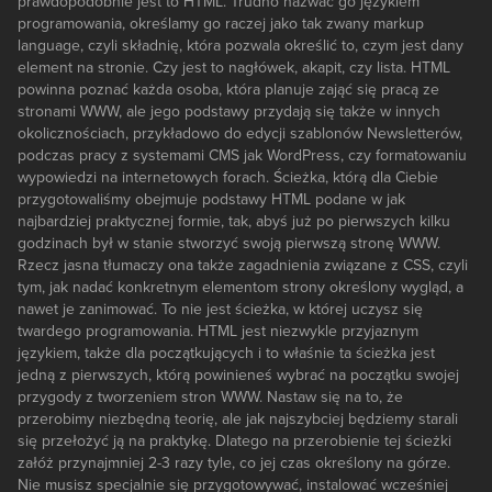
prawdopodobnie jest to HTML. Trudno nazwać go językiem
programowania, określamy go raczej jako tak zwany markup
language, czyli składnię, która pozwala określić to, czym jest dany
element na stronie. Czy jest to nagłówek, akapit, czy lista. HTML
powinna poznać każda osoba, która planuje zająć się pracą ze
stronami WWW, ale jego podstawy przydają się także w innych
okolicznościach, przykładowo do edycji szablonów Newsletterów,
podczas pracy z systemami CMS jak WordPress, czy formatowaniu
wypowiedzi na internetowych forach. Ścieżka, którą dla Ciebie
przygotowaliśmy obejmuje podstawy HTML podane w jak
najbardziej praktycznej formie, tak, abyś już po pierwszych kilku
godzinach był w stanie stworzyć swoją pierwszą stronę WWW.
Rzecz jasna tłumaczy ona także zagadnienia związane z CSS, czyli
tym, jak nadać konkretnym elementom strony określony wygląd, a
nawet je zanimować. To nie jest ścieżka, w której uczysz się
twardego programowania. HTML jest niezwykle przyjaznym
językiem, także dla początkujących i to właśnie ta ścieżka jest
jedną z pierwszych, którą powinieneś wybrać na początku swojej
przygody z tworzeniem stron WWW. Nastaw się na to, że
przerobimy niezbędną teorię, ale jak najszybciej będziemy starali
się przełożyć ją na praktykę. Dlatego na przerobienie tej ścieżki
załóż przynajmniej 2-3 razy tyle, co jej czas określony na górze.
Nie musisz specjalnie się przygotowywać, instalować wcześniej