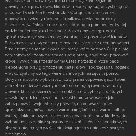
Nie musisz umieć tworzyć marki osobistej, znać zagadnień
prawnych ani poszukiwać klientów - nauczymy Cię wszystkiego od
podstaw. Ta ścieżka to wybór dla każdego, kto chce zacząć
pracować na własny rachunek i realizować własne projekty.
Poznasz najważniejsze narzędzia, które będą pomocne w Twojej
codziennej pracy jako freelancer. Zaczniemy od tego, w jaki
sposób stworzyć swoją markę osobistą i jak poszukiwać klientów.
Porozmawiamy o wycenianiu pracy i relacjach ze zleceniodawcami.
Przejdziemy do technik wydajnej pracy, które pomogą Ci lepiej się
zorganizować i zoptymalizować swoją pracę, abyś mógł pracować
krócej i wydajniej. Przedstawimy Ci też narzędzia, które będą
nieocenione przy gromadzeniu materiałów i sporządzaniu notatek
– wykorzystamy do tego wiele darmowych narzędzi, spośród
których na pewno wybierzesz rozwiązania odpowiadające Twoim
potrzebom. Bardzo ważnym elementem będą również aspekty
prawne, które postaramy Ci się dokładnie przybliżyć i o których
opowiemy ludzkim językiem – dzięki temu dowiesz się jak
zabezpieczyć swoje interesy prawnie, na co uważać przy
sporządzaniu umów, o czym warto pamiętać i o co warto zadbać
tworząc takie umowy w trosce o własny interes, oraz kiedy warto
wybrać poszczególne sposoby rozliczeń – również podatkowych –
aby najlepiej na tym wyjść i nie ściągnąć na siebie kosztownych
problemów.