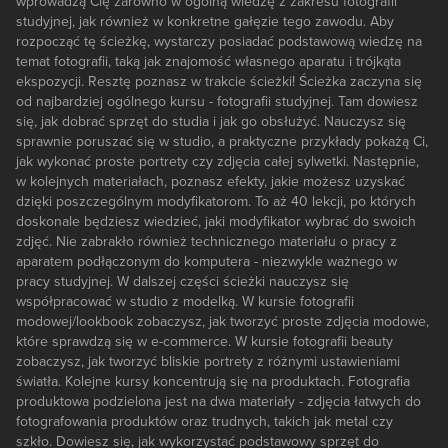
wprowadzą Cię zarówno w ogólną wiedzę z zakresu fotografii
studyjnej, jak również w konkretne gałęzie tego zawodu. Aby
rozpocząć tę ścieżkę, wystarczy posiadać podstawową wiedzę na
temat fotografii, taką jak znajomość własnego aparatu i trójkąta
ekspozycji. Resztę poznasz w trakcie ścieżki! Ścieżka zaczyna się
od najbardziej ogólnego kursu - fotografii studyjnej. Tam dowiesz
się, jak dobrać sprzęt do studia i jak go obsłużyć. Nauczysz się
sprawnie poruszać się w studio, a praktyczne przykłady pokażą Ci,
jak wykonać proste portrety czy zdjęcia całej sylwetki. Następnie,
w kolejnych materiałach, poznasz efekty, jakie możesz uzyskać
dzięki poszczególnym modyfikatorom. To aż 40 lekcji, po których
doskonale będziesz wiedzieć, jaki modyfikator wybrać do swoich
zdjęć. Nie zabrakło również technicznego materiału o pracy z
aparatem podłączonym do komputera - niezwykle ważnego w
pracy studyjnej. W dalszej części ścieżki nauczysz się
współpracować w studio z modelką. W kursie fotografii
modowej/lookbook zobaczysz, jak tworzyć proste zdjęcia modowe,
które sprawdzą się w e-commerce. W kursie fotografii beauty
zobaczysz, jak tworzyć bliskie portrety z różnymi ustawieniami
światła. Kolejne kursy koncentrują się na produktach. Fotografia
produktowa podzielona jest na dwa materiały - zdjęcia łatwych do
fotografowania produktów oraz trudnych, takich jak metal czy
szkło. Dowiesz się, jak wykorzystać podstawowy sprzęt do