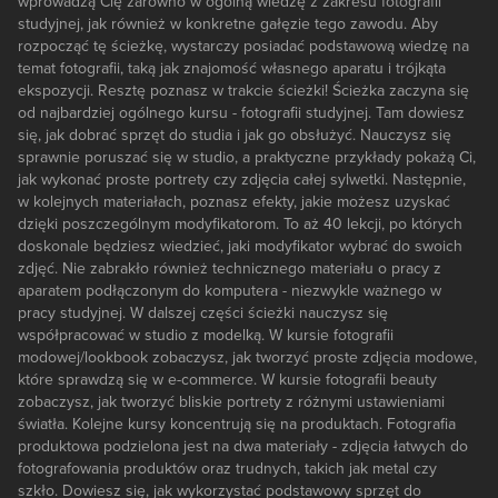
wprowadzą Cię zarówno w ogólną wiedzę z zakresu fotografii
studyjnej, jak również w konkretne gałęzie tego zawodu. Aby
rozpocząć tę ścieżkę, wystarczy posiadać podstawową wiedzę na
temat fotografii, taką jak znajomość własnego aparatu i trójkąta
ekspozycji. Resztę poznasz w trakcie ścieżki! Ścieżka zaczyna się
od najbardziej ogólnego kursu - fotografii studyjnej. Tam dowiesz
się, jak dobrać sprzęt do studia i jak go obsłużyć. Nauczysz się
sprawnie poruszać się w studio, a praktyczne przykłady pokażą Ci,
jak wykonać proste portrety czy zdjęcia całej sylwetki. Następnie,
w kolejnych materiałach, poznasz efekty, jakie możesz uzyskać
dzięki poszczególnym modyfikatorom. To aż 40 lekcji, po których
doskonale będziesz wiedzieć, jaki modyfikator wybrać do swoich
zdjęć. Nie zabrakło również technicznego materiału o pracy z
aparatem podłączonym do komputera - niezwykle ważnego w
pracy studyjnej. W dalszej części ścieżki nauczysz się
współpracować w studio z modelką. W kursie fotografii
modowej/lookbook zobaczysz, jak tworzyć proste zdjęcia modowe,
które sprawdzą się w e-commerce. W kursie fotografii beauty
zobaczysz, jak tworzyć bliskie portrety z różnymi ustawieniami
światła. Kolejne kursy koncentrują się na produktach. Fotografia
produktowa podzielona jest na dwa materiały - zdjęcia łatwych do
fotografowania produktów oraz trudnych, takich jak metal czy
szkło. Dowiesz się, jak wykorzystać podstawowy sprzęt do