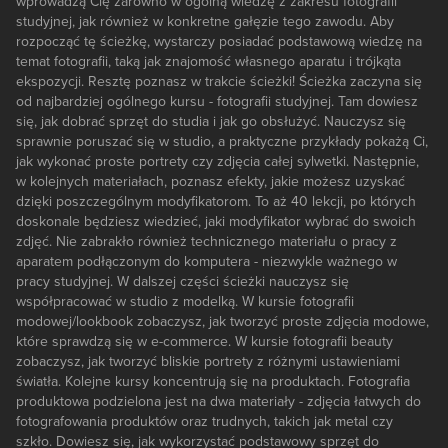
wprowadzą Cię zarówno w ogólną wiedzę z zakresu fotografii
studyjnej, jak również w konkretne gałęzie tego zawodu. Aby
rozpocząć tę ścieżkę, wystarczy posiadać podstawową wiedzę na
temat fotografii, taką jak znajomość własnego aparatu i trójkąta
ekspozycji. Resztę poznasz w trakcie ścieżki! Ścieżka zaczyna się
od najbardziej ogólnego kursu - fotografii studyjnej. Tam dowiesz
się, jak dobrać sprzęt do studia i jak go obsłużyć. Nauczysz się
sprawnie poruszać się w studio, a praktyczne przykłady pokażą Ci,
jak wykonać proste portrety czy zdjęcia całej sylwetki. Następnie,
w kolejnych materiałach, poznasz efekty, jakie możesz uzyskać
dzięki poszczególnym modyfikatorom. To aż 40 lekcji, po których
doskonale będziesz wiedzieć, jaki modyfikator wybrać do swoich
zdjęć. Nie zabrakło również technicznego materiału o pracy z
aparatem podłączonym do komputera - niezwykle ważnego w
pracy studyjnej. W dalszej części ścieżki nauczysz się
współpracować w studio z modelką. W kursie fotografii
modowej/lookbook zobaczysz, jak tworzyć proste zdjęcia modowe,
które sprawdzą się w e-commerce. W kursie fotografii beauty
zobaczysz, jak tworzyć bliskie portrety z różnymi ustawieniami
światła. Kolejne kursy koncentrują się na produktach. Fotografia
produktowa podzielona jest na dwa materiały - zdjęcia łatwych do
fotografowania produktów oraz trudnych, takich jak metal czy
szkło. Dowiesz się, jak wykorzystać podstawowy sprzęt do