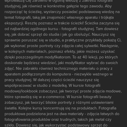
wprowadzą Cię zarówno w ogólną wiedzę z zakresu fotografii
studyjnej, jak również w konkretne gałęzie tego zawodu. Aby
rozpocząć tę ścieżkę, wystarczy posiadać podstawową wiedzę na
temat fotografii, taką jak znajomość własnego aparatu i trójkąta
ekspozycji. Resztę poznasz w trakcie ścieżki! Ścieżka zaczyna się
od najbardziej ogólnego kursu - fotografii studyjnej. Tam dowiesz
się, jak dobrać sprzęt do studia i jak go obsłużyć. Nauczysz się
sprawnie poruszać się w studio, a praktyczne przykłady pokażą Ci,
jak wykonać proste portrety czy zdjęcia całej sylwetki. Następnie,
w kolejnych materiałach, poznasz efekty, jakie możesz uzyskać
dzięki poszczególnym modyfikatorom. To aż 40 lekcji, po których
doskonale będziesz wiedzieć, jaki modyfikator wybrać do swoich
zdjęć. Nie zabrakło również technicznego materiału o pracy z
aparatem podłączonym do komputera - niezwykle ważnego w
pracy studyjnej. W dalszej części ścieżki nauczysz się
współpracować w studio z modelką. W kursie fotografii
modowej/lookbook zobaczysz, jak tworzyć proste zdjęcia modowe,
które sprawdzą się w e-commerce. W kursie fotografii beauty
zobaczysz, jak tworzyć bliskie portrety z różnymi ustawieniami
światła. Kolejne kursy koncentrują się na produktach. Fotografia
produktowa podzielona jest na dwa materiały - zdjęcia łatwych do
fotografowania produktów oraz trudnych, takich jak metal czy
szkło. Dowiesz się, jak wykorzystać podstawowy sprzęt do