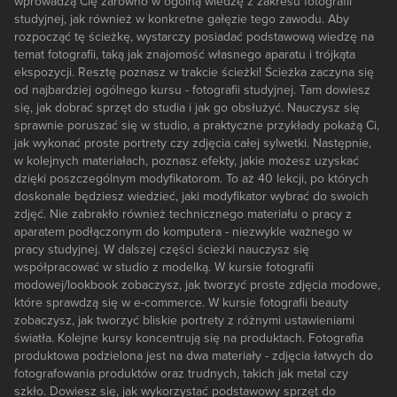
wprowadzą Cię zarówno w ogólną wiedzę z zakresu fotografii
studyjnej, jak również w konkretne gałęzie tego zawodu. Aby
rozpocząć tę ścieżkę, wystarczy posiadać podstawową wiedzę na
temat fotografii, taką jak znajomość własnego aparatu i trójkąta
ekspozycji. Resztę poznasz w trakcie ścieżki! Ścieżka zaczyna się
od najbardziej ogólnego kursu - fotografii studyjnej. Tam dowiesz
się, jak dobrać sprzęt do studia i jak go obsłużyć. Nauczysz się
sprawnie poruszać się w studio, a praktyczne przykłady pokażą Ci,
jak wykonać proste portrety czy zdjęcia całej sylwetki. Następnie,
w kolejnych materiałach, poznasz efekty, jakie możesz uzyskać
dzięki poszczególnym modyfikatorom. To aż 40 lekcji, po których
doskonale będziesz wiedzieć, jaki modyfikator wybrać do swoich
zdjęć. Nie zabrakło również technicznego materiału o pracy z
aparatem podłączonym do komputera - niezwykle ważnego w
pracy studyjnej. W dalszej części ścieżki nauczysz się
współpracować w studio z modelką. W kursie fotografii
modowej/lookbook zobaczysz, jak tworzyć proste zdjęcia modowe,
które sprawdzą się w e-commerce. W kursie fotografii beauty
zobaczysz, jak tworzyć bliskie portrety z różnymi ustawieniami
światła. Kolejne kursy koncentrują się na produktach. Fotografia
produktowa podzielona jest na dwa materiały - zdjęcia łatwych do
fotografowania produktów oraz trudnych, takich jak metal czy
szkło. Dowiesz się, jak wykorzystać podstawowy sprzęt do