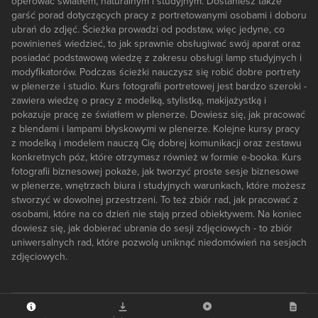
operować światłem, naturalnym i studyjnym. Dostaniesz także
garść porad dotyczących pracy z portretowanymi osobami i doboru
ubrań do zdjęć. Ścieżka prowadzi od podstaw, więc jedyne, co
powinieneś wiedzieć, to jak sprawnie obsługiwać swój aparat oraz
posiadać podstawową wiedzę z zakresu obsługi lamp studyjnych i
modyfikatorów. Podczas ścieżki nauczysz się robić dobre portrety
w plenerze i studio. Kurs fotografii portretowej jest bardzo szeroki -
zawiera wiedzę o pracy z modelką, stylistką, makijażystką i
pokazuje pracę ze światłem w plenerze. Dowiesz się, jak pracować
z blendami i lampami błyskowymi w plenerze. Kolejne kursy pracy
z modelką i modelem nauczą Cię dobrej komunikacji oraz zestawu
konkretnych póz, które otrzymasz również w formie e-booka. Kurs
fotografii biznesowej pokaże, jak tworzyć proste sesje biznesowe
w plenerze, wnętrzach biura i studyjnych warunkach, które możesz
stworzyć w dowolnej przestrzeni. To też zbiór rad, jak pracować z
osobami, które na co dzień nie stają przed obiektywem. Na koniec
dowiesz się, jak dobierać ubrania do sesji zdjęciowych - to zbiór
uniwersalnych rad, które pozwolą uniknąć niedomówień na sesjach
zdjęciowych.