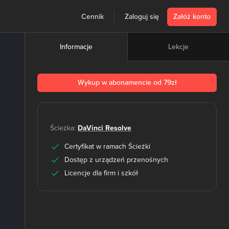
Cennik
Zaloguj się
Załóż konto
Lekcje
Informacje
Wykup w abonamencie od 79zł
Ścieżka:
DaVinci Resolve
Certyfikat w ramach Ścieżki
Dostęp z urządzeń przenośnych
Licencje dla firm i szkół