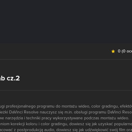
0
(
0 oc
ab cz.2
ugi profesjonalnego programu do montażu wideo, color gradingu, efektó
ieżki DaVinci Resolve nauczysz się m.in. obsługi programu DaVinci Reso
e narzędzia i techniki pracy wykorzystywane podczas montażu wideo.
niom korekcji koloru i color gradingu, dowiesz się jak uzyskać popularn
racować z postprodukcją audio, dowiesz się jak udźwiękowić swój film or