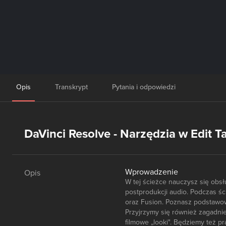
Opis
Transkrypt
Pytania i odpowiedzi
DaVinci Resolve - Narzędzia w Edit T
Wprowadzenie
Opis
W tej ścieżce nauczysz się obsł
postprodukcji audio. Podczas śc
oraz Fusion. Poznasz podstawow
Przyjrzymy się również zagadnie
filmowe „looki". Będziemy też p