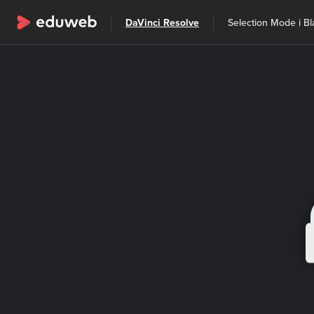
Wszystkie kategorie
DaVinci Resolve
Selection Mode i B
Szkolenia