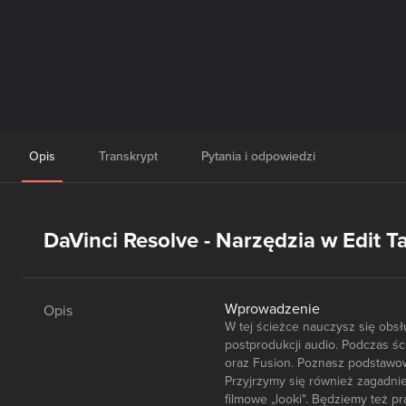
Opis
Transkrypt
Pytania i odpowiedzi
DaVinci Resolve - Narzędzia w Edit Ta
Wprowadzenie
Opis
W tej ścieżce nauczysz się obsł
postprodukcji audio. Podczas śc
oraz Fusion. Poznasz podstawow
Przyjrzymy się również zagadnie
filmowe „looki". Będziemy też p