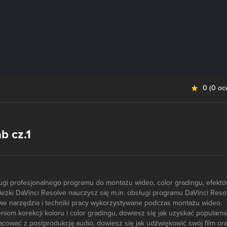
0
(
0 oc
b cz.1
ugi profesjonalnego programu do montażu wideo, color gradingu, efektó
ieżki DaVinci Resolve nauczysz się m.in. obsługi programu DaVinci Reso
e narzędzia i techniki pracy wykorzystywane podczas montażu wideo.
niom korekcji koloru i color gradingu, dowiesz się jak uzyskać popularn
racować z postprodukcją audio, dowiesz się jak udźwiękowić swój film or