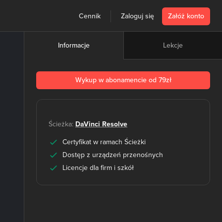
Cennik
Zaloguj się
Załóż konto
Lekcje
Informacje
Wykup w abonamencie od 79zł
Ścieżka:
DaVinci Resolve
Certyfikat w ramach Ścieżki
Dostęp z urządzeń przenośnych
Licencje dla firm i szkół