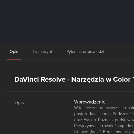
Opis
Transkrypt
Pytania i odpowiedzi
DaVinci Resolve - Narzędzia w Color 
Wprowadzenie
Opis
W tej ścieżce nauczysz się obsł
postprodukcji audio. Podczas śc
oraz Fusion. Poznasz podstawow
Przyjrzymy się również zagadnie
filmowe „looki". Będziemy też p