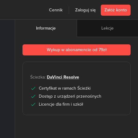
Cennik
Zaloguj się
Załóż konto
Lekcje
Informacje
Wykup w abonamencie od 79zł
Ścieżka:
DaVinci Resolve
Certyfikat w ramach Ścieżki
Dostęp z urządzeń przenośnych
Licencje dla firm i szkół