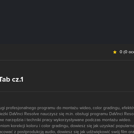
0
(
0 oc
Tab cz.1
ugi profesjonalnego programu do montażu wideo, color gradingu, efektó
ieżki DaVinci Resolve nauczysz się m.in. obsługi programu DaVinci Reso
e narzędzia i techniki pracy wykorzystywane podczas montażu wideo.
niom korekcji koloru i color gradingu, dowiesz się jak uzyskać popularn
racować z postprodukcją audio, dowiesz się jak udźwiękowić swój film or