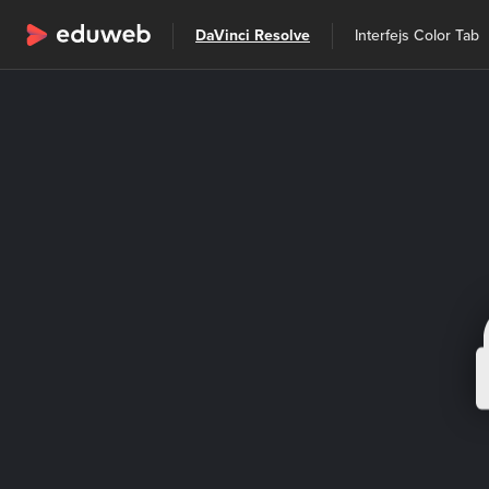
Wszystkie kategorie
DaVinci Resolve
Interfejs Color Tab
Szkolenia