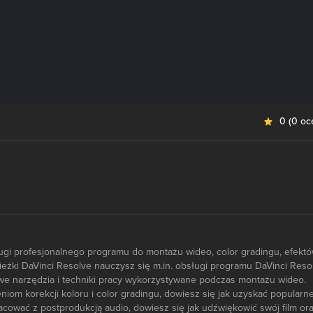
0
(
0 oc
ugi profesjonalnego programu do montażu wideo, color gradingu, efektó
ieżki DaVinci Resolve nauczysz się m.in. obsługi programu DaVinci Reso
e narzędzia i techniki pracy wykorzystywane podczas montażu wideo.
niom korekcji koloru i color gradingu, dowiesz się jak uzyskać popularn
racować z postprodukcją audio, dowiesz się jak udźwiękowić swój film or