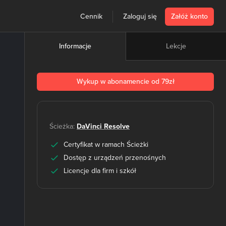
Cennik
Zaloguj się
Załóż konto
Lekcje
Informacje
Wykup w abonamencie od 79zł
Ścieżka:
DaVinci Resolve
Certyfikat w ramach Ścieżki
Dostęp z urządzeń przenośnych
Licencje dla firm i szkół