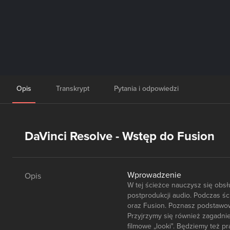
Opis
Transkrypt
Pytania i odpowiedzi
DaVinci Resolve - Wstęp do Fusion
Wprowadzenie
Opis
W tej ścieżce nauczysz się obsł
postprodukcji audio. Podczas śc
oraz Fusion. Poznasz podstawow
Przyjrzymy się również zagadnie
filmowe „looki". Będziemy też p