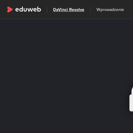
Wszystkie kategorie
DaVinci Resolve
Wprowadzenie
Szkolenia