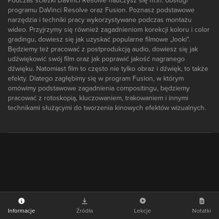
Podczas ścieżki DaVinci Resolve nauczysz się m.in. obsługi
programu DaVinci Resolve oraz Fusion. Poznasz podstawowe
narzędzia i techniki pracy wykorzystywane podczas montażu
wideo. Przyjrzymy się również zagadnieniom korekcji koloru i color
gradingu, dowiesz się jak uzyskać popularne filmowe „looki".
Będziemy też pracować z postprodukcją audio, dowiesz się jak
udźwiękowić swój film oraz jak poprawić jakość nagranego
dźwięku. Natomiast film to często nie tylko obraz i dźwięk, to także
efekty. Dlatego zagłębimy się w program Fusion, w którym
omówimy podstawowe zagadnienia compositingu, będziemy
pracować z rotoskopią, kluczowaniem, trakowaniem i innymi
technikami służącymi do tworzenia kinowych efektów wizualnych.
Informacje
Źródła
Lekcje
Notatki